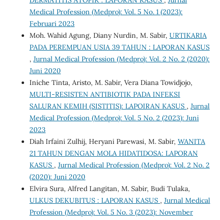
Medical Profession (Medpro): Vol. 5 No. 1 (2023):
Februari 2023
Moh. Wahid Agung, Diany Nurdin, M. Sabir,
URTIKARIA
PADA PEREMPUAN USIA 39 TAHUN : LAPORAN KASUS
,
Jurnal Medical Profession (Medpro): Vol. 2 No. 2 (2020):
Juni 2020
Iniche Tinta, Aristo, M. Sabir, Vera Diana Towidjojo,
MULTI-RESISTEN ANTIBIOTIK PADA INFEKSI
SALURAN KEMIH (SISTITIS): LAPOIRAN KASUS
,
Jurnal
Medical Profession (Medpro): Vol. 5 No. 2 (2023): Juni
2023
Diah Irfaini Zulhij, Heryani Parewasi, M. Sabir,
WANITA
21 TAHUN DENGAN MOLA HIDATIDOSA: LAPORAN
KASUS
,
Jurnal Medical Profession (Medpro): Vol. 2 No. 2
(2020): Juni 2020
Elvira Sura, Alfred Langitan, M. Sabir, Budi Tulaka,
ULKUS DEKUBITUS : LAPORAN KASUS
,
Jurnal Medical
Profession (Medpro): Vol. 5 No. 3 (2023): November