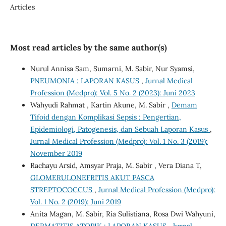
Articles
Most read articles by the same author(s)
Nurul Annisa Sam, Sumarni, M. Sabir, Nur Syamsi,
PNEUMONIA : LAPORAN KASUS
,
Jurnal Medical
Profession (Medpro): Vol. 5 No. 2 (2023): Juni 2023
Wahyudi Rahmat , Kartin Akune, M. Sabir ,
Demam
Tifoid dengan Komplikasi Sepsis : Pengertian,
Epidemiologi, Patogenesis, dan Sebuah Laporan Kasus
,
Jurnal Medical Profession (Medpro): Vol. 1 No. 3 (2019):
November 2019
Rachayu Arsid, Amsyar Praja, M. Sabir , Vera Diana T,
GLOMERULONEFRITIS AKUT PASCA
STREPTOCOCCUS
,
Jurnal Medical Profession (Medpro):
Vol. 1 No. 2 (2019): Juni 2019
Anita Magan, M. Sabir, Ria Sulistiana, Rosa Dwi Wahyuni,
DERMATITIS ATOPIK : LAPORAN KASUS
,
Jurnal