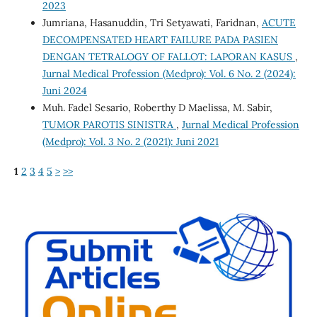
2023
Jumriana, Hasanuddin, Tri Setyawati, Faridnan,
ACUTE
DECOMPENSATED HEART FAILURE PADA PASIEN
DENGAN TETRALOGY OF FALLOT: LAPORAN KASUS
,
Jurnal Medical Profession (Medpro): Vol. 6 No. 2 (2024):
Juni 2024
Muh. Fadel Sesario, Roberthy D Maelissa, M. Sabir,
TUMOR PAROTIS SINISTRA
,
Jurnal Medical Profession
(Medpro): Vol. 3 No. 2 (2021): Juni 2021
1
2
3
4
5
>
>>