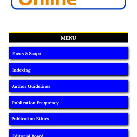
MENU
Focus & Scope
Indexing
Author Guidelines
Publication Frequency
Publication Ethics
Editorial Board