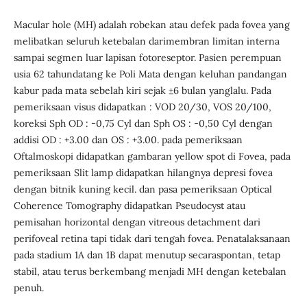
Macular hole (MH) adalah robekan atau defek pada fovea yang
melibatkan seluruh ketebalan darimembran limitan interna
sampai segmen luar lapisan fotoreseptor. Pasien perempuan
usia 62 tahundatang ke Poli Mata dengan keluhan pandangan
kabur pada mata sebelah kiri sejak ±6 bulan yanglalu. Pada
pemeriksaan visus didapatkan : VOD 20/30, VOS 20/100,
koreksi Sph OD : -0,75 Cyl dan Sph OS : -0,50 Cyl dengan
addisi OD : +3.00 dan OS : +3.00. pada pemeriksaan
Oftalmoskopi didapatkan gambaran yellow spot di Fovea, pada
pemeriksaan Slit lamp didapatkan hilangnya depresi fovea
dengan bitnik kuning kecil. dan pasa pemeriksaan Optical
Coherence Tomography didapatkan Pseudocyst atau
pemisahan horizontal dengan vitreous detachment dari
perifoveal retina tapi tidak dari tengah fovea. Penatalaksanaan
pada stadium 1A dan 1B dapat menutup secaraspontan, tetap
stabil, atau terus berkembang menjadi MH dengan ketebalan
penuh.