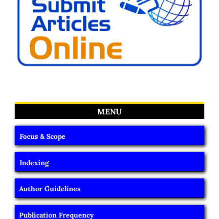
MENU
Focus & Scope
Indexing
Author Guidelines
Publication Frequency