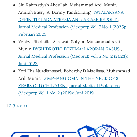
Siti Rahmatiyah Abdullah, Muhammad Ardi Munir,
Amirah Basry, A. Donny Tandiarrang,
TATALAKSANA
DEFINITIF PADA ATRESIA ANI : A CASE REPORT
,
Jurnal Medical Profession (Medpro): Vol. 7 No. 1 (2025):
Februari 2025
Vebby Ulfadhilla, Asrawati Sofyan, Muhammad Ardi
Munir,
DYSHIDROTIC ECZEMA: LAPORAN KASUS
,
Jurnal Medical Profession (Medpro): Vol. 5 No. 2 (2023):
Juni 2023
Yeti Eka Nurdianasari, Roberthy D Maelissa, Muhammad
Ardi Munir,
LYMPHANGIOMA IN THE NECK OF 8
YEARS OLD CHILDREN
,
Jurnal Medical Profession
(Medpro): Vol. 1 No. 2 (2019): Juni 2019
1
2
3
4
>
>>