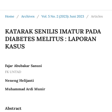
Jurnal Medical Profession (Medpro)
Home
/
Archives
/
Vol. 5 No. 2 (2023): Juni 2023
/
Articles
KATARAK SENILIS IMATUR PADA
DIABETES MELITUS : LAPORAN
KASUS
Fajar Abubakar Sanusi
FK UNTAD
Neneng Helijanti
Muhammad Ardi Munir
Abstract