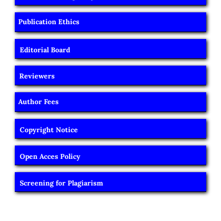
Publication Ethics
Editorial Board
Reviewers
Author Fees
Copyright Notice
Open Acces Policy
Screening for Plagiarism