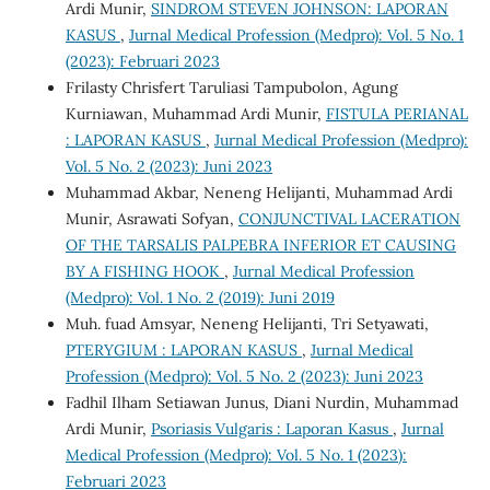
Ardi Munir,
SINDROM STEVEN JOHNSON: LAPORAN
KASUS
,
Jurnal Medical Profession (Medpro): Vol. 5 No. 1
(2023): Februari 2023
Frilasty Chrisfert Taruliasi Tampubolon, Agung
Kurniawan, Muhammad Ardi Munir,
FISTULA PERIANAL
: LAPORAN KASUS
,
Jurnal Medical Profession (Medpro):
Vol. 5 No. 2 (2023): Juni 2023
Muhammad Akbar, Neneng Helijanti, Muhammad Ardi
Munir, Asrawati Sofyan,
CONJUNCTIVAL LACERATION
OF THE TARSALIS PALPEBRA INFERIOR ET CAUSING
BY A FISHING HOOK
,
Jurnal Medical Profession
(Medpro): Vol. 1 No. 2 (2019): Juni 2019
Muh. fuad Amsyar, Neneng Helijanti, Tri Setyawati,
PTERYGIUM : LAPORAN KASUS
,
Jurnal Medical
Profession (Medpro): Vol. 5 No. 2 (2023): Juni 2023
Fadhil Ilham Setiawan Junus, Diani Nurdin, Muhammad
Ardi Munir,
Psoriasis Vulgaris : Laporan Kasus
,
Jurnal
Medical Profession (Medpro): Vol. 5 No. 1 (2023):
Februari 2023