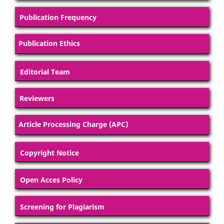
Publication Frequency
Publication Ethics
Editorial Team
Reviewers
Article Processing Charge (APC)
Copyright Notice
Open Acces Policy
Screening for Plagiarism