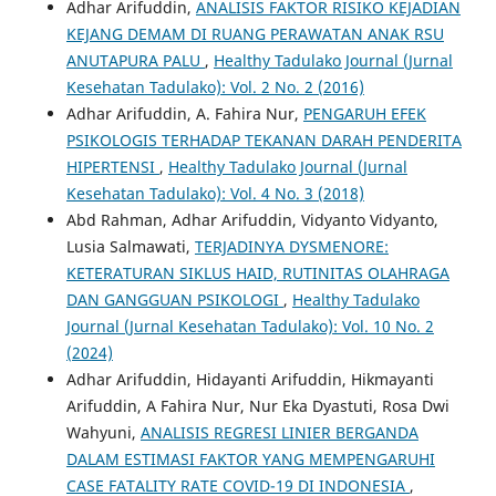
Adhar Arifuddin,
ANALISIS FAKTOR RISIKO KEJADIAN
KEJANG DEMAM DI RUANG PERAWATAN ANAK RSU
ANUTAPURA PALU
,
Healthy Tadulako Journal (Jurnal
Kesehatan Tadulako): Vol. 2 No. 2 (2016)
Adhar Arifuddin, A. Fahira Nur,
PENGARUH EFEK
PSIKOLOGIS TERHADAP TEKANAN DARAH PENDERITA
HIPERTENSI
,
Healthy Tadulako Journal (Jurnal
Kesehatan Tadulako): Vol. 4 No. 3 (2018)
Abd Rahman, Adhar Arifuddin, Vidyanto Vidyanto,
Lusia Salmawati,
TERJADINYA DYSMENORE:
KETERATURAN SIKLUS HAID, RUTINITAS OLAHRAGA
DAN GANGGUAN PSIKOLOGI
,
Healthy Tadulako
Journal (Jurnal Kesehatan Tadulako): Vol. 10 No. 2
(2024)
Adhar Arifuddin, Hidayanti Arifuddin, Hikmayanti
Arifuddin, A Fahira Nur, Nur Eka Dyastuti, Rosa Dwi
Wahyuni,
ANALISIS REGRESI LINIER BERGANDA
DALAM ESTIMASI FAKTOR YANG MEMPENGARUHI
CASE FATALITY RATE COVID-19 DI INDONESIA
,