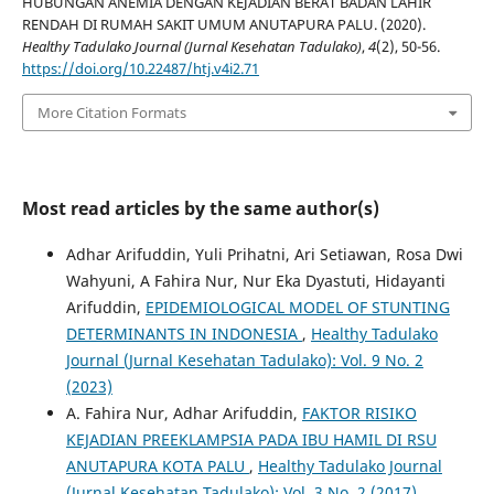
HUBUNGAN ANEMIA DENGAN KEJADIAN BERAT BADAN LAHIR
RENDAH DI RUMAH SAKIT UMUM ANUTAPURA PALU. (2020).
Healthy Tadulako Journal (Jurnal Kesehatan Tadulako)
,
4
(2), 50-56.
https://doi.org/10.22487/htj.v4i2.71
More Citation Formats
Most read articles by the same author(s)
Adhar Arifuddin, Yuli Prihatni, Ari Setiawan, Rosa Dwi
Wahyuni, A Fahira Nur, Nur Eka Dyastuti, Hidayanti
Arifuddin,
EPIDEMIOLOGICAL MODEL OF STUNTING
DETERMINANTS IN INDONESIA
,
Healthy Tadulako
Journal (Jurnal Kesehatan Tadulako): Vol. 9 No. 2
(2023)
A. Fahira Nur, Adhar Arifuddin,
FAKTOR RISIKO
KEJADIAN PREEKLAMPSIA PADA IBU HAMIL DI RSU
ANUTAPURA KOTA PALU
,
Healthy Tadulako Journal
(Jurnal Kesehatan Tadulako): Vol. 3 No. 2 (2017)