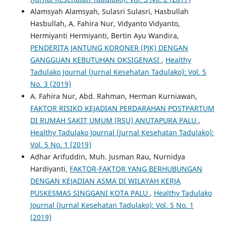
Alamsyah Alamsyah, Sulasri Sulasri, Hasbullah
Hasbullah, A. Fahira Nur, Vidyanto Vidyanto,
Hermiyanti Hermiyanti, Bertin Ayu Wandira,
PENDERITA JANTUNG KORONER (PJK) DENGAN
GANGGUAN KEBUTUHAN OKSIGENASI
,
Healthy
Tadulako Journal (Jurnal Kesehatan Tadulako): Vol. 5
No. 3 (2019)
A. Fahira Nur, Abd. Rahman, Herman Kurniawan,
FAKTOR RISIKO KEJADIAN PERDARAHAN POSTPARTUM
DI RUMAH SAKIT UMUM (RSU) ANUTAPURA PALU
,
Healthy Tadulako Journal (Jurnal Kesehatan Tadulako):
Vol. 5 No. 1 (2019)
Adhar Arifuddin, Muh. Jusman Rau, Nurnidya
Hardiyanti,
FAKTOR-FAKTOR YANG BERHUBUNGAN
DENGAN KEJADIAN ASMA DI WILAYAH KERJA
PUSKESMAS SINGGANI KOTA PALU
,
Healthy Tadulako
Journal (Jurnal Kesehatan Tadulako): Vol. 5 No. 1
(2019)