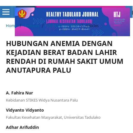
Home
/
Archives
/
Vol. 4 No. 2 (2018)
/
Articles
HUBUNGAN ANEMIA DENGAN
KEJADIAN BERAT BADAN LAHIR
RENDAH DI RUMAH SAKIT UMUM
ANUTAPURA PALU
A. Fahira Nur
Kebidanan STIKES Widya Nusantara Palu
Vidyanto Vidyanto
Fakultas Kesehatan Masyarakat, Universitas Tadulako
Adhar Arifuddin