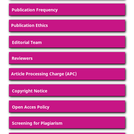
Publication Frequency
Publication Ethics
Editorial Team
Reviewers
Article Processing Charge (APC)
Copyright Notice
Open Acces Policy
Screening for Plagiarism