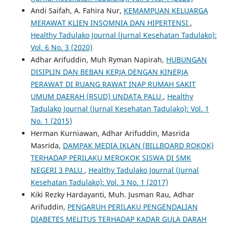
Andi Saifah, A. Fahira Nur,
KEMAMPUAN KELUARGA
MERAWAT KLIEN INSOMNIA DAN HIPERTENSI
,
Healthy Tadulako Journal (Jurnal Kesehatan Tadulako):
Vol. 6 No. 3 (2020)
Adhar Arifuddin, Muh Ryman Napirah,
HUBUNGAN
DISIPLIN DAN BEBAN KERJA DENGAN KINERJA
PERAWAT DI RUANG RAWAT INAP RUMAH SAKIT
UMUM DAERAH (RSUD) UNDATA PALU
,
Healthy
Tadulako Journal (Jurnal Kesehatan Tadulako): Vol. 1
No. 1 (2015)
Herman Kurniawan, Adhar Arifuddin, Masrida
Masrida,
DAMPAK MEDIA IKLAN (BILLBOARD ROKOK)
TERHADAP PERILAKU MEROKOK SISWA DI SMK
NEGERI 3 PALU
,
Healthy Tadulako Journal (Jurnal
Kesehatan Tadulako): Vol. 3 No. 1 (2017)
Kiki Rezky Hardayanti, Muh. Jusman Rau, Adhar
Arifuddin,
PENGARUH PERILAKU PENGENDALIAN
DIABETES MELITUS TERHADAP KADAR GULA DARAH