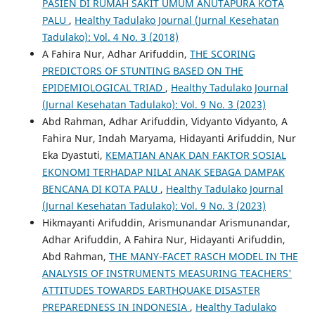
PASIEN DI RUMAH SAKIT UMUM ANUTAPURA KOTA
PALU
,
Healthy Tadulako Journal (Jurnal Kesehatan
Tadulako): Vol. 4 No. 3 (2018)
A Fahira Nur, Adhar Arifuddin,
THE SCORING
PREDICTORS OF STUNTING BASED ON THE
EPIDEMIOLOGICAL TRIAD
,
Healthy Tadulako Journal
(Jurnal Kesehatan Tadulako): Vol. 9 No. 3 (2023)
Abd Rahman, Adhar Arifuddin, Vidyanto Vidyanto, A
Fahira Nur, Indah Maryama, Hidayanti Arifuddin, Nur
Eka Dyastuti,
KEMATIAN ANAK DAN FAKTOR SOSIAL
EKONOMI TERHADAP NILAI ANAK SEBAGA DAMPAK
BENCANA DI KOTA PALU
,
Healthy Tadulako Journal
(Jurnal Kesehatan Tadulako): Vol. 9 No. 3 (2023)
Hikmayanti Arifuddin, Arismunandar Arismunandar,
Adhar Arifuddin, A Fahira Nur, Hidayanti Arifuddin,
Abd Rahman,
THE MANY-FACET RASCH MODEL IN THE
ANALYSIS OF INSTRUMENTS MEASURING TEACHERS'
ATTITUDES TOWARDS EARTHQUAKE DISASTER
PREPAREDNESS IN INDONESIA
,
Healthy Tadulako