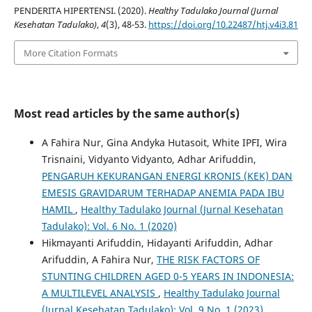
PENDERITA HIPERTENSI. (2020).
Healthy Tadulako Journal (Jurnal
Kesehatan Tadulako)
,
4
(3), 48-53.
https://doi.org/10.22487/htj.v4i3.81
More Citation Formats
Most read articles by the same author(s)
A Fahira Nur, Gina Andyka Hutasoit, White IPFI, Wira
Trisnaini, Vidyanto Vidyanto, Adhar Arifuddin,
PENGARUH KEKURANGAN ENERGI KRONIS (KEK) DAN
EMESIS GRAVIDARUM TERHADAP ANEMIA PADA IBU
HAMIL
,
Healthy Tadulako Journal (Jurnal Kesehatan
Tadulako): Vol. 6 No. 1 (2020)
Hikmayanti Arifuddin, Hidayanti Arifuddin, Adhar
Arifuddin, A Fahira Nur,
THE RISK FACTORS OF
STUNTING CHILDREN AGED 0-5 YEARS IN INDONESIA:
A MULTILEVEL ANALYSIS
,
Healthy Tadulako Journal
(Jurnal Kesehatan Tadulako): Vol. 9 No. 1 (2023)