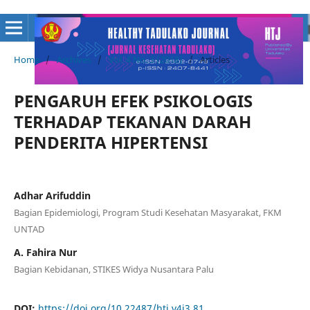
Home
/
Archives
/
Vol. 4 No. 3 (2018)
/
Articles
PENGARUH EFEK PSIKOLOGIS
TERHADAP TEKANAN DARAH
PENDERITA HIPERTENSI
Adhar Arifuddin
Bagian Epidemiologi, Program Studi Kesehatan Masyarakat, FKM
UNTAD
A. Fahira Nur
Bagian Kebidanan, STIKES Widya Nusantara Palu
DOI:
https://doi.org/10.22487/htj.v4i3.81