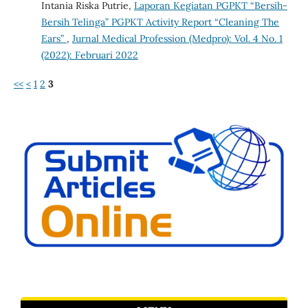
Intania Riska Putrie,
Laporan Kegiatan PGPKT “Bersih-
Bersih Telinga” PGPKT Activity Report “Cleaning The
Ears”
,
Jurnal Medical Profession (Medpro): Vol. 4 No. 1
(2022): Februari 2022
<<
<
1
2
3