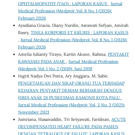
OPHTALMOPATHY (TAO) : LAPORAN KASUS
,
Jurnal
Medical Profession (Medpro): Vol. 8 No. 1 (2026):
Februari 2026
Ayudiana Gracia, Diany Nurdin, Asrawati Sofyan, Amirah
Basry,
TINEA KORPORIS ET KRURIS : LAPORAN KASUS
,
Jurnal Medical Profession (Medpro): Vol. 8 No. 1 (2026):
Februari 2026
Amelia Julianty Tirayo, Kartin Akune, Rahma,
PENYAKIT
KAWASAKI PADA ANAK
,
Jurnal Medical Profession
(Medpro): Vol. 1 No. 2 (2019): Juni 2019
Ingrit Nadya Dwi Putra, Ary Anggara, M. Sabir,
PENGETAHUAN DAN SIKAP ORANG TUA TERHADAP
KEJADIAN PENYAKIT DEMAM BERDARAH DENGUE
(DBD) ANAK DI PUSKESMAS KAMONJI KOTA PALU
,
Jurnal Medical Profession (Medpro): Vol. 3 No. 3 (2021):
November 2021
Jumriana, Hasanuddin, Tri Setyawati, Faridnan,
ACUTE
DECOMPENSATED HEART FAILURE PADA PASIEN
DENGAN TETRALOGY OF FALLOT: LAPORAN KASUS
,