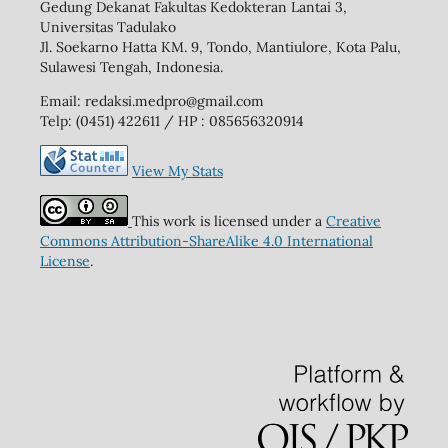
Gedung Dekanat Fakultas Kedokteran Lantai 3,
Universitas Tadulako
Jl. Soekarno Hatta KM. 9, Tondo, Mantiulore, Kota Palu,
Sulawesi Tengah, Indonesia.
Email: redaksi.medpro@gmail.com
Telp: (0451) 422611 / HP : 085656320914
View My Stats
This work is licensed under a
Creative
Commons Attribution-ShareAlike 4.0 International
License
.