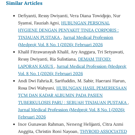
Similar Articles
Defiyanti, Ressy Dwiyanti, Vera Diana Towidjojo, Nur
Syamsi, Fauziah Agni,
HUBUNGAN PERSONAL
HYGIENE DENGAN PENYAKIT TINEA CORPORIS :
TINJAUAN PUSTAKA
,
Jurnal Medical Profession
(Medpro): Vol. 8 No. 1 (2026): Februari 2026
Khalil Fitrawansyah Khalil, Ary Anggara, Tri Setyawati,
Ressy Dwiyanti, Ria Sulistiana,
DEMAM TIFOID:
LAPORAN KASUS
,
Jurnal Medical Profession (Medpro):
Vol. 8 No. 1 (2026): Februari 2026
Andi Dwi Fahria.R, Sarifuddin, M. Sabir, Haerani Harun,
Rosa Dwi Wahyuni,
HUBUNGAN HASIL PEMERIKSAAN
TCM DAN KADAR ALBUMIN PADA PASIEN
TUBERKULOSIS PARU : SEBUAH TINJAUAN PUSTAKA
,
Jurnal Medical Profession (Medpro): Vol. 8 No. 1 (2026):
Februari 2026
Ince Gunawan Rahman, Neneng Helijanti, Citra Azmi
Anggita, Christin Roni Nayoan,
THYROID ASSOCIATED