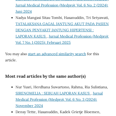
Jurnal Medical Profession (Medpro): Vol. 6 No. 2 (2024):
Juni 2024
Nadya Mangasi Sitau Tombi, Hasanuddin, Tri Setyawati,
TATALAKSANA GAGAL JANTUNG AKUT PADA PASIEN
DENGAN PENYAKIT JANTUNG HIPERTENSI :
LAPORAN KASUS
,
Jurnal Medical Profession (Medpro):
Vol. 7 No. 1 (2025): Februari 2025
You may also
start an advanced similarity search
for this
article.
Most read articles by the same author(s)
Nur Yusri, Herdhana Suwartono, Rahma, Ria Sulistiana,
SIRENOMELIA : SEBUAH LAPORAN KASUS
,
Jurnal
Medical Profession (Medpro): Vol. 6 No. 3 (2024):
November 2024
Densy Tette, Hasanuddin, Kadek Grietje Bloemen,