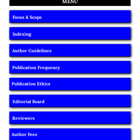
MENU
Focus & Scope
Indexing
Author Guidelines
Publication Frequency
Publication Ethics
Editorial Board
Reviewers
Author Fees