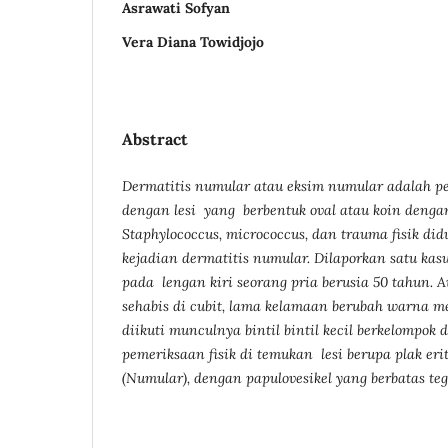
Asrawati Sofyan
Vera Diana Towidjojo
Abstract
Dermatitis numular atau eksim numular adalah p
dengan lesi yang
berbentuk oval atau koin deng
Staphylococcus
,
micrococcus
,
dan trauma fisik
did
kejadian dermatitis numular. Dilaporkan satu kas
pada lengan kiri seorang pria berusia 50 tahun. A
sehabis di cubit, lama kelamaan berubah warn
a m
diikuti munculnya bintil bintil kecil berkelompok 
pemeriksaan fisik di temukan lesi berupa plak eri
(Numular), dengan papulovesikel yang berbatas teg