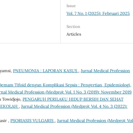
Issue
Vol. 7 No. 1 (2025): Februari 2025
Section
Articles
Syamsi,
PNEUMONIA : LAPORAN KASUS
,
Jurnal Medical Profession
Demam Tifoid dengan Komplikasi Sepsis : Pengertian, Epidemiologi,
rnal Medical Profession (Medpro): Vol. 1 No. 3 (2019): November 2019
a Towidjojo,
PENGARUH PERILAKU HIDUP BERSIH DAN SEHAT
 SEKOLAH
,
Jurnal Medical Profession (Medpro): Vol. 4 No. 3 (2022):
sir ,
PSORIASIS VULGARIS
,
Jurnal Medical Profession (Medpro): Vol