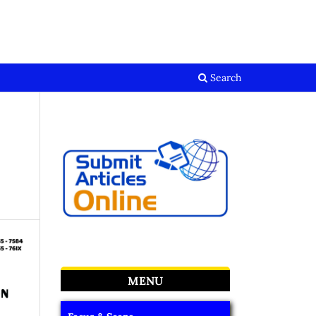
Register
Login
Search
MENU