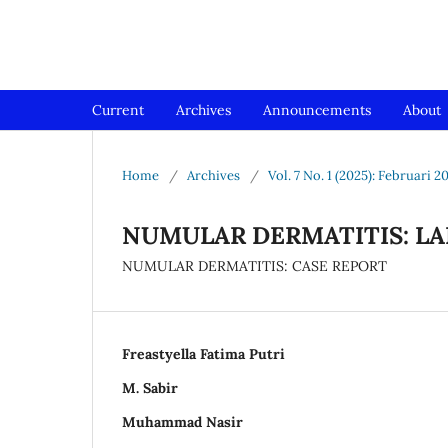
Jurnal Medical Profession (Me
Current
Archives
Announcements
About
Home
/
Archives
/
Vol. 7 No. 1 (2025): Februari 2
NUMULAR DERMATITIS: L
NUMULAR DERMATITIS: CASE REPORT
Freastyella Fatima Putri
M. Sabir
Muhammad Nasir