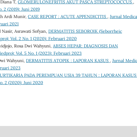
 Diana T,
GLOMERULONEFRITIS AKUT PASCA STREPTOCOCCUS
,
. 2 (2019): Juni 2019
h Ardi Munir,
CASE REPORT : ACUTE APPENDICITIS
,
Jurnal Medica
ruari 2021
 Nasir, Asrawati Sofyan,
DERMATITIS SEBOROIK (Seborrheic
ro): Vol. 2 No. 1 (2020): Februari 2020
widjojo, Rosa Dwi Wahyuni,
ABSES HEPAR: DIAGNOSIS DAN
edpro): Vol. 5 No. 1 (2023): Februari 2023
 Dwi Wahyuni,
DERMATITIS ATOPIK : LAPORAN KASUS
,
Jurnal Medic
bruari 2023
URTIKARIA PADA PEREMPUAN USIA 39 TAHUN : LAPORAN KASU
o. 2 (2020): Juni 2020