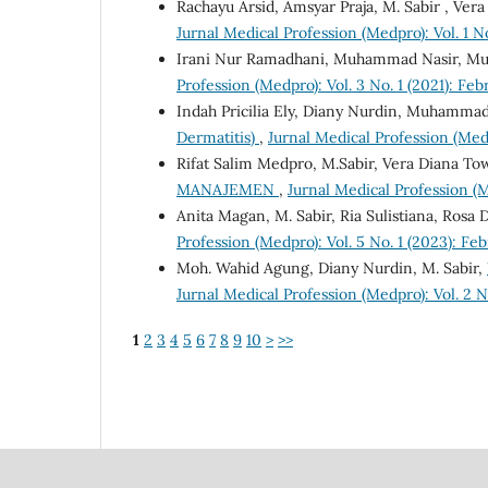
Rachayu Arsid, Amsyar Praja, M. Sabir , Vera
Jurnal Medical Profession (Medpro): Vol. 1 No
Irani Nur Ramadhani, Muhammad Nasir, Mu
Profession (Medpro): Vol. 3 No. 1 (2021): Feb
Indah Pricilia Ely, Diany Nurdin, Muhammad
Dermatitis)
,
Jurnal Medical Profession (Medp
Rifat Salim Medpro, M.Sabir, Vera Diana To
MANAJEMEN
,
Jurnal Medical Profession (M
Anita Magan, M. Sabir, Ria Sulistiana, Rosa
Profession (Medpro): Vol. 5 No. 1 (2023): Fe
Moh. Wahid Agung, Diany Nurdin, M. Sabir,
Jurnal Medical Profession (Medpro): Vol. 2 N
1
2
3
4
5
6
7
8
9
10
>
>>