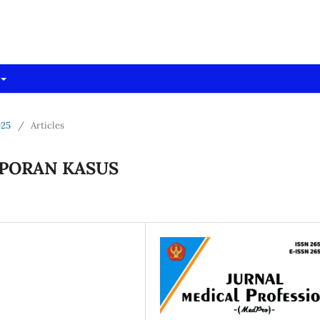
dpro)
025
/
Articles
APORAN KASUS