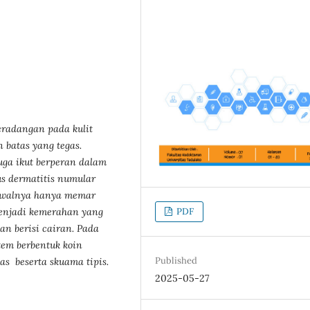
eradangan pada kulit
an
batas yang tegas.
uga ikut berperan
dalam
us dermatitis numular
walnya
hanya memar
enjadi kemerahan
yang
PDF
dan berisi cairan
. Pada
tem berbentuk koin
Published
as beserta skuama tipis.
2025-05-27