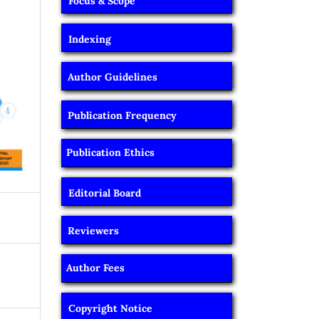
Focus & Scope
Indexing
Author Guidelines
Publication Frequency
Publication Ethics
Editorial Board
Reviewers
Author Fees
Copyright Notice