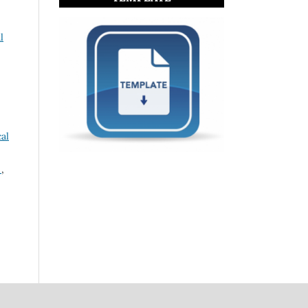
l
al
S
,