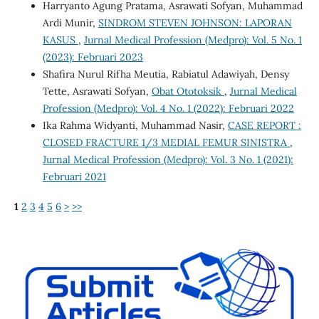
Harryanto Agung Pratama, Asrawati Sofyan, Muhammad
Ardi Munir,
SINDROM STEVEN JOHNSON: LAPORAN
KASUS
,
Jurnal Medical Profession (Medpro): Vol. 5 No. 1
(2023): Februari 2023
Shafira Nurul Rifha Meutia, Rabiatul Adawiyah, Densy
Tette, Asrawati Sofyan,
Obat Ototoksik
,
Jurnal Medical
Profession (Medpro): Vol. 4 No. 1 (2022): Februari 2022
Ika Rahma Widyanti, Muhammad Nasir,
CASE REPORT :
CLOSED FRACTURE 1/3 MEDIAL FEMUR SINISTRA
,
Jurnal Medical Profession (Medpro): Vol. 3 No. 1 (2021):
Februari 2021
1
2
3
4
5
6
>
>>