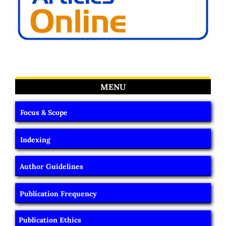
MENU
Focus & Scope
Indexing
Author Guidelines
Publication Frequency
Publication Ethics