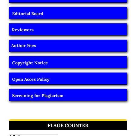
Editorial Board
Reviewers
Author Fees
Copyright Notice
Open Acces Policy
Screening for Plagiarism
FLAGE COUNTER