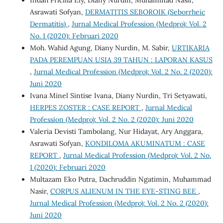
Indah Pricilia Ely, Diany Nurdin, Muhammad Nasir,
Asrawati Sofyan,
DERMATITIS SEBOROIK (Seborrheic
Dermatitis)
,
Jurnal Medical Profession (Medpro): Vol. 2
No. 1 (2020): Februari 2020
Moh. Wahid Agung, Diany Nurdin, M. Sabir,
URTIKARIA
PADA PEREMPUAN USIA 39 TAHUN : LAPORAN KASUS
,
Jurnal Medical Profession (Medpro): Vol. 2 No. 2 (2020):
Juni 2020
Ivana Minel Sintise Ivana, Diany Nurdin, Tri Setyawati,
HERPES ZOSTER : CASE REPORT
,
Jurnal Medical
Profession (Medpro): Vol. 2 No. 2 (2020): Juni 2020
Valeria Devisti Tambolang, Nur Hidayat, Ary Anggara,
Asrawati Sofyan,
KONDILOMA AKUMINATUM : CASE
REPORT
,
Jurnal Medical Profession (Medpro): Vol. 2 No.
1 (2020): Februari 2020
Multazam Eko Putra, Dachruddin Ngatimin, Muhammad
Nasir,
CORPUS ALIENUM IN THE EYE-STING BEE
,
Jurnal Medical Profession (Medpro): Vol. 2 No. 2 (2020):
Juni 2020