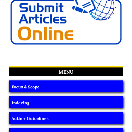
MENU
Focus & Scope
Indexing
Author Guidelines