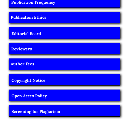
Publication Frequency
Publication Ethics
Editorial Board
Reviewers
Author Fees
Copyright Notice
Open Acces Policy
Screening for Plagiarism