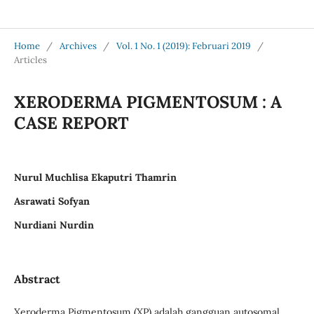
Jurnal Medical Profession (Medpro)
Home
/
Archives
/
Vol. 1 No. 1 (2019): Februari 2019
/
Articles
XERODERMA PIGMENTOSUM : A
CASE REPORT
Nurul Muchlisa Ekaputri Thamrin
Asrawati Sofyan
Nurdiani Nurdin
Abstract
Xeroderma Pigmentosum (XP) adalah gangguan autosomal