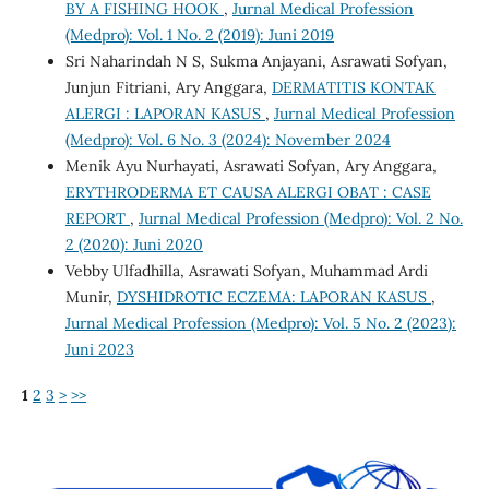
BY A FISHING HOOK
,
Jurnal Medical Profession
(Medpro): Vol. 1 No. 2 (2019): Juni 2019
Sri Naharindah N S, Sukma Anjayani, Asrawati Sofyan,
Junjun Fitriani, Ary Anggara,
DERMATITIS KONTAK
ALERGI : LAPORAN KASUS
,
Jurnal Medical Profession
(Medpro): Vol. 6 No. 3 (2024): November 2024
Menik Ayu Nurhayati, Asrawati Sofyan, Ary Anggara,
ERYTHRODERMA ET CAUSA ALERGI OBAT : CASE
REPORT
,
Jurnal Medical Profession (Medpro): Vol. 2 No.
2 (2020): Juni 2020
Vebby Ulfadhilla, Asrawati Sofyan, Muhammad Ardi
Munir,
DYSHIDROTIC ECZEMA: LAPORAN KASUS
,
Jurnal Medical Profession (Medpro): Vol. 5 No. 2 (2023):
Juni 2023
1
2
3
>
>>