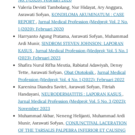
No. 1 (2020): Februari 2020
Valeria Devisti Tambolang, Nur Hidayat, Ary Anggara,
Asrawati Sofyan,
KONDILOMA AKUMINATUM : CASE
REPORT
,
Jurnal Medical Profession (Medpro): Vol. 2 No.
1 (2020): Februari 2020
Harryanto Agung Pratama, Asrawati Sofyan, Muhammad
Ardi Munir,
SINDROM STEVEN JOHNSON: LAPORAN
KASUS
,
Jurnal Medical Profession (Medpro): Vol. 5 No. 1
(2023): Februari 2023
Shafira Nurul Rifha Meutia, Rabiatul Adawiyah, Densy
Tette, Asrawati Sofyan,
Obat Ototoksik
,
Jurnal Medical
Profession (Medpro): Vol. 4 No. 1 (2022): Februari 2022
Karenina Diandra Savitri, Asrawati Sofyan, Fitriah
Handayani,
NEURODERMATITIS : LAPORAN KASUS
,
Jurnal Medical Profession (Medpro): Vol. 5 No. 3 (2023):
November 2023
Muhammad Akbar, Neneng Helijanti, Muhammad Ardi
Munir, Asrawati Sofyan,
CONJUNCTIVAL LACERATION
OF THE TARSALIS PALPEBRA INFERIOR ET CAUSING