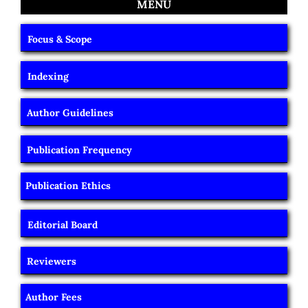
MENU
Focus & Scope
Indexing
Author Guidelines
Publication Frequency
Publication Ethics
Editorial Board
Reviewers
Author Fees