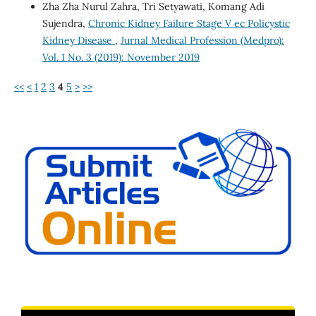
Zha Zha Nurul Zahra, Tri Setyawati, Komang Adi
Sujendra,
Chronic Kidney Failure Stage V ec Policystic
Kidney Disease
,
Jurnal Medical Profession (Medpro):
Vol. 1 No. 3 (2019): November 2019
<<
<
1
2
3
4
5
>
>>