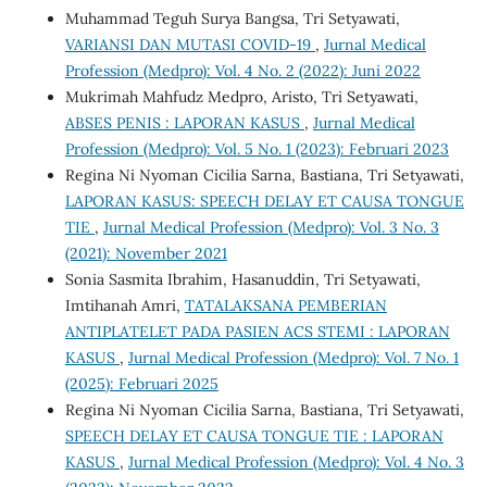
Muhammad Teguh Surya Bangsa, Tri Setyawati,
VARIANSI DAN MUTASI COVID-19
,
Jurnal Medical
Profession (Medpro): Vol. 4 No. 2 (2022): Juni 2022
Mukrimah Mahfudz Medpro, Aristo, Tri Setyawati,
ABSES PENIS : LAPORAN KASUS
,
Jurnal Medical
Profession (Medpro): Vol. 5 No. 1 (2023): Februari 2023
Regina Ni Nyoman Cicilia Sarna, Bastiana, Tri Setyawati,
LAPORAN KASUS: SPEECH DELAY ET CAUSA TONGUE
TIE
,
Jurnal Medical Profession (Medpro): Vol. 3 No. 3
(2021): November 2021
Sonia Sasmita Ibrahim, Hasanuddin, Tri Setyawati,
Imtihanah Amri,
TATALAKSANA PEMBERIAN
ANTIPLATELET PADA PASIEN ACS STEMI : LAPORAN
KASUS
,
Jurnal Medical Profession (Medpro): Vol. 7 No. 1
(2025): Februari 2025
Regina Ni Nyoman Cicilia Sarna, Bastiana, Tri Setyawati,
SPEECH DELAY ET CAUSA TONGUE TIE : LAPORAN
KASUS
,
Jurnal Medical Profession (Medpro): Vol. 4 No. 3