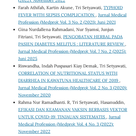
(2022): November 2022
Farah Athifah, Kartin Akune, Tri Setyawati,
TYPHOID
FEVER WITH SEPSIS COMPLICATION
,
Jurnal Medical
Profession (Medpro): Vol. 3 No. 2 (2021): Juni 2021
Gina Nurdallena Rahmadani, Nur Syamsi, Junjun
Fitriani, Tri Setyawati,
PENGOBATAN HERBAL PADA
PASIEN DIABETES MELITUS : LITERATURE REVIEW
,
Jurnal Medical Profession (Medpro): Vol. 7 No. 2 (2025):
Juni 2025
Riswandha, Indah Puspasari Kiay Demak, Tri Setyawati,
CORRELATION OF NUTRITIONAL STATUS WITH
DIARRHEA IN KAWATUNA HEALTHCARE OF 2019
,
Jurnal Medical Profession (Medpro): Vol. 2 No. 3 (2020):
November 2020
Rahma Nur Ramadhanti. R, Tri Setyawati, Hasanuddin,
EFIKASI DAN KEAMANAN VAKSIN BERBASIS VEKTOR
UNTUK COVID-19: TINJAUAN SISTEMATIS
,
Jurnal
Medical Profession (Medpro): Vol. 4 No. 3 (2022):
November 2022