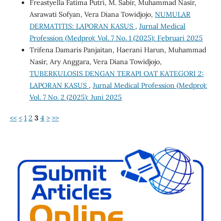
Freastyella Fatima Putri, M. Sabir, Muhammad Nasir,
Asrawati Sofyan, Vera Diana Towidjojo,
NUMULAR
DERMATITIS: LAPORAN KASUS
,
Jurnal Medical
Profession (Medpro): Vol. 7 No. 1 (2025): Februari 2025
Trifena Damaris Panjaitan, Haerani Harun, Muhammad
Nasir, Ary Anggara, Vera Diana Towidjojo,
TUBERKULOSIS DENGAN TERAPI OAT KATEGORI 2:
LAPORAN KASUS
,
Jurnal Medical Profession (Medpro):
Vol. 7 No. 2 (2025): Juni 2025
<<
<
1
2
3
4
>
>>