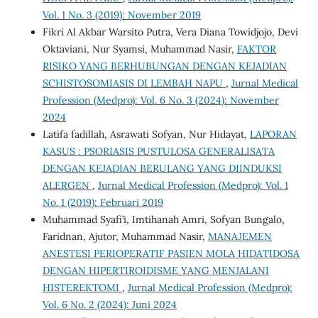
Vol. 1 No. 3 (2019): November 2019
Fikri Al Akbar Warsito Putra, Vera Diana Towidjojo, Devi
Oktaviani, Nur Syamsi, Muhammad Nasir,
FAKTOR
RISIKO YANG BERHUBUNGAN DENGAN KEJADIAN
SCHISTOSOMIASIS DI LEMBAH NAPU
,
Jurnal Medical
Profession (Medpro): Vol. 6 No. 3 (2024): November
2024
Latifa fadillah, Asrawati Sofyan, Nur Hidayat,
LAPORAN
KASUS : PSORIASIS PUSTULOSA GENERALISATA
DENGAN KEJADIAN BERULANG YANG DIINDUKSI
ALERGEN
,
Jurnal Medical Profession (Medpro): Vol. 1
No. 1 (2019): Februari 2019
Muhammad Syafi’i, Imtihanah Amri, Sofyan Bungalo,
Faridnan, Ajutor, Muhammad Nasir,
MANAJEMEN
ANESTESI PERIOPERATIF PASIEN MOLA HIDATIDOSA
DENGAN HIPERTIROIDISME YANG MENJALANI
HISTEREKTOMI
,
Jurnal Medical Profession (Medpro):
Vol. 6 No. 2 (2024): Juni 2024