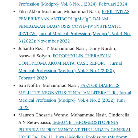
Profession (Medpro): Vol. 6 No. 1 (2024): Februari 2024
Fikri Akbar Mustamar, Muhammad Nasir,
EFEKTIVITAS
PEMERIKSAAN ANTIBODI IgM/IgG DALAM
PENEGAKAN DIAGNOSIS COVID-19: SYSTEMATIC
REVIEW
,
Jurnal Medical Profession (Medpro): Vol. 4 No.
3 (2022): November 2022
Julianto Rizal T, Muhammad Nasir, Diany Nurdin,
Asrawati Sofyan,
PODOPHYLLIN THERAPY IN
CONDYLOMA AKUMINATA: CASE REPORT
,
Jurnal
Medical Profession (Medpro): Vol. 2 No. 1 (2020):
Februari 2020
Isra Nofitri, Muhammad Nasir,
FAKTOR DIABETES
MELLITUS NEONATUS: TINJAUAN LITERATUR
,
Jurnal
Medical Profession (Medpro): Vol. 4 No. 2 (2022): Juni
2022
Mauren Chesaria Wenno, Muhammad Nasir, Cinderella
A N Rieuwpassa,
IMMUNE THROMBOSITOPENIA
PURPURA IN PREGNANCY AT THE UNDATA GENERAL
HOSPITAL PALU
,
Jurnal Medical Profession (Medpro):