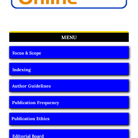
MENU
Focus & Scope
Indexing
Author Guidelines
Publication Frequency
Publication Ethics
Editorial Board