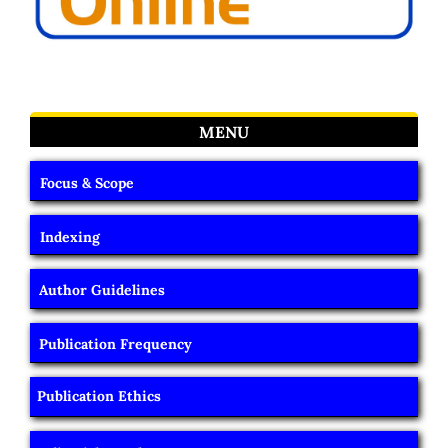
MENU
Focus & Scope
Indexing
Author Guidelines
Publication Frequency
Publication Ethics