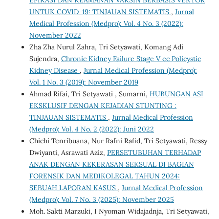
UNTUK COVID-19: TINJAUAN SISTEMATIS
,
Jurnal
Medical Profession (Medpro): Vol. 4 No. 3 (2022):
November 2022
Zha Zha Nurul Zahra, Tri Setyawati, Komang Adi
Sujendra,
Chronic Kidney Failure Stage V ec Policystic
Kidney Disease
,
Jurnal Medical Profession (Medpro):
Vol. 1 No. 3 (2019): November 2019
Ahmad Rifai, Tri Setyawati , Sumarni,
HUBUNGAN ASI
EKSKLUSIF DENGAN KEJADIAN STUNTING :
TINJAUAN SISTEMATIS
,
Jurnal Medical Profession
(Medpro): Vol. 4 No. 2 (2022): Juni 2022
Chichi Tenribuana, Nur Rafni Rafid, Tri Setyawati, Ressy
Dwiyanti, Asrawati Aziz,
PERSETUBUHAN TERHADAP
ANAK DENGAN KEKERASAN SEKSUAL DI BAGIAN
FORENSIK DAN MEDIKOLEGAL TAHUN 2024:
SEBUAH LAPORAN KASUS
,
Jurnal Medical Profession
(Medpro): Vol. 7 No. 3 (2025): November 2025
Moh. Sakti Marzuki, I Nyoman Widajadnja, Tri Setyawati,