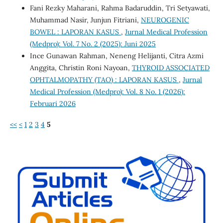
Fani Rezky Maharani, Rahma Badaruddin, Tri Setyawati,
Muhammad Nasir, Junjun Fitriani,
NEUROGENIC
BOWEL : LAPORAN KASUS
,
Jurnal Medical Profession
(Medpro): Vol. 7 No. 2 (2025): Juni 2025
Ince Gunawan Rahman, Neneng Helijanti, Citra Azmi
Anggita, Christin Roni Nayoan,
THYROID ASSOCIATED
OPHTALMOPATHY (TAO) : LAPORAN KASUS
,
Jurnal
Medical Profession (Medpro): Vol. 8 No. 1 (2026):
Februari 2026
<<
<
1
2
3
4
5