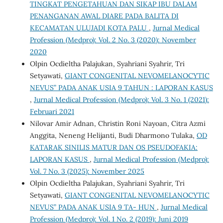
TINGKAT PENGETAHUAN DAN SIKAP IBU DALAM
PENANGANAN AWAL DIARE PADA BALITA DI
KECAMATAN ULUJADI KOTA PALU
,
Jurnal Medical
Profession (Medpro): Vol. 2 No. 3 (2020): November
2020
Olpin Ocdieltha Palajukan, Syahriani Syahrir, Tri
Setyawati,
GIANT CONGENITAL NEVOMELANOCYTIC
NEVUS” PADA ANAK USIA 9 TAHUN : LAPORAN KASUS
,
Jurnal Medical Profession (Medpro): Vol. 3 No. 1 (2021):
Februari 2021
Nilovar Amir Adnan, Christin Roni Nayoan, Citra Azmi
Anggita, Neneng Helijanti, Budi Dharmono Tulaka,
OD
KATARAK SINILIS MATUR DAN OS PSEUDOFAKIA:
LAPORAN KASUS
,
Jurnal Medical Profession (Medpro):
Vol. 7 No. 3 (2025): November 2025
Olpin Ocdieltha Palajukan, Syahriani Syahrir, Tri
Setyawati,
GIANT CONGENITAL NEVOMELANOCYTIC
NEVUS” PADA ANAK USIA 9 TA- HUN
,
Jurnal Medical
Profession (Medpro): Vol. 1 No. 2 (2019): Juni 2019