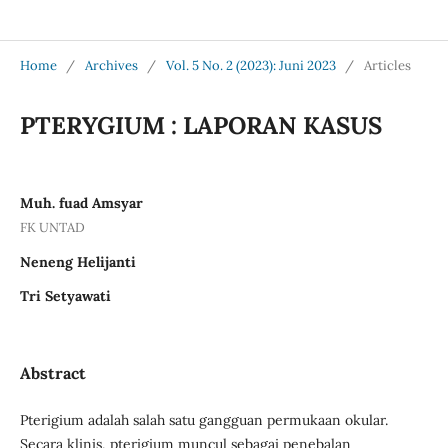
Jurnal Medical Profession (Medpro)
Home
/
Archives
/
Vol. 5 No. 2 (2023): Juni 2023
/
Articles
PTERYGIUM : LAPORAN KASUS
Muh. fuad Amsyar
FK UNTAD
Neneng Helijanti
Tri Setyawati
Abstract
Pterigium adalah salah satu gangguan permukaan okular.
Secara klinis, pterigium muncul sebagai penebalan