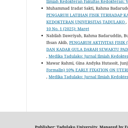
Ilmiah Kedokteran Fakultas Kedokteran: Vo
Muhammad Iradat Sakti, Rahma Badaruddi
PENGARUH LATIHAN FISIK TERHADAP K
KEDOKTERAN UNIVERSITAS TADULAKO
,
10 No. 1 (2025): Maret
Nabilah Dawriyah, Rahma Badaruddin, 
Ihsan Akib,
PENGARUH AKTIVITAS FISIK
DAN KADAR GULA DARAH SEWAKTU PAD
,
Medika Tadulako: Jurnal Ilmiah Kedokter
Mawar Rahmi, Gina Andyka Hutasoit, Junju
Formalin) 10% EARLY FIXATION ON UT
,
Medika Tadulako: Jurnal Ilmiah Kedokter
Publisher: Tadulako University, Managed by Fa