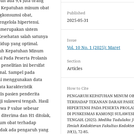
hun ada 9,4 juta orang
a. Kepatuhan minum obat
Published
gkonsumsi obat,
2025-05-31
ngelola hipertensi.
) merupakan sistem
Kesehatan salah satunya
Issue
hidup yang optimal.
Vol. 10 No. 1 (2025): Maret
aruh Kepatuhan Minum
 Pada Peserta Prolanis
Section
enelitian ini bersifat
Articles
onal. Sampel pada
 ini menggunakan data
ta karakteristik
How to Cite
is pasien penderita
PENGARUH KEPATUHAN MINUM O
i sulawesi tengah. Hasil
TERHADAP TEKANAN DARAH PASI
HIPERTENSI PADA PESERTA PROLA
hwa P value sebesar
DI PUSKESMAS KAMONJI SULAWES
0 diterima dan H1 ditolak,
TENGAH. (2025).
Medika Tadulako: J
num obat terhadap
Ilmiah Kedokteran Fakultas Kedokte
Tidak ada pengaruh yang
10
(1), 72-85.