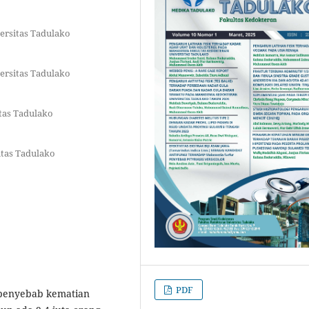
ersitas Tadulako
ersitas Tadulako
itas Tadulako
itas Tadulako
PDF
 penyebab kematian