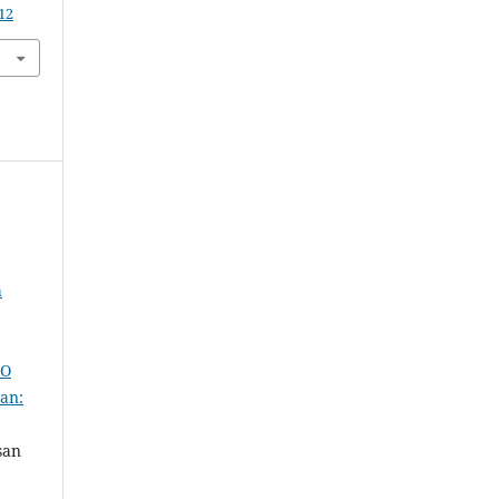
12
h
KO
an:
san