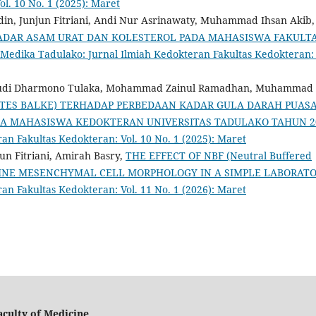
l. 10 No. 1 (2025): Maret
n, Junjun Fitriani, Andi Nur Asrinawaty, Muhammad Ihsan Akib,
ADAR ASAM URAT DAN KOLESTEROL PADA MAHASISWA FAKULT
Medika Tadulako: Jurnal Ilmiah Kedokteran Fakultas Kedokteran: 
Budi Dharmono Tulaka, Mohammad Zainul Ramadhan, Muhammad
 (TES BALKE) TERHADAP PERBEDAAN KADAR GULA DARAH PUAS
A MAHASISWA KEDOKTERAN UNIVERSITAS TADULAKO TAHUN 2
an Fakultas Kedokteran: Vol. 10 No. 1 (2025): Maret
n Fitriani, Amirah Basry,
THE EFFECT OF NBF (Neutral Buffered
ERINE MESENCHYMAL CELL MORPHOLOGY IN A SIMPLE LABORAT
an Fakultas Kedokteran: Vol. 11 No. 1 (2026): Maret
culty of Medicine.