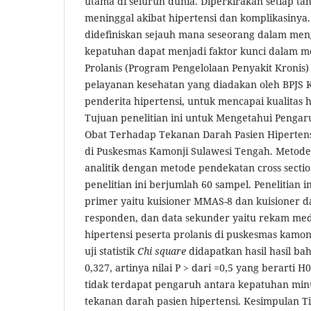
utama di seluruh dunia. Diperkirakan setiap ta
meninggal akibat hipertensi dan komplikasiny
didefiniskan sejauh mana seseorang dalam men
kepatuhan dapat menjadi faktor kunci dalam me
Prolanis (Program Pengelolaan Penyakit Kronis
pelayanan kesehatan yang diadakan oleh BPJS 
penderita hipertensi, untuk mencapai kualitas 
Tujuan penelitian ini untuk Mengetahui Peng
Obat Terhadap Tekanan Darah Pasien Hipertensi
di Puskesmas Kamonji Sulawesi Tengah. Metode p
analitik dengan metode pendekatan cross secti
penelitian ini berjumlah 60 sampel. Penelitian
primer yaitu kuisioner MMAS-8 dan kuisioner da
responden, dan data sekunder yaitu rekam med
hipertensi peserta prolanis di puskesmas kamonj
uji statistik
Chi square
didapatkan hasil hasil ba
0,327, artinya nilai P > dari =0,5 yang berarti H
tidak terdapat pengaruh antara kepatuhan mi
tekanan darah pasien hipertensi. Kesimpulan 