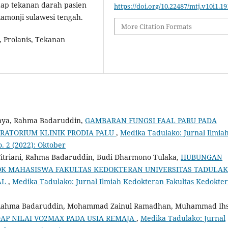
dap tekanan darah pasien
https://doi.org/10.22487/mtj.v10i1.19
kamonji sulawesi tengah.
More Citation Formats
 Prolanis, Tekanan
nya, Rahma Badaruddin,
GAMBARAN FUNGSI FAAL PARU PADA
RATORIUM KLINIK PRODIA PALU
,
Medika Tadulako: Jurnal Ilmia
. 2 (2022): Oktober
 Fitriani, Rahma Badaruddin, Budi Dharmono Tulaka,
HUBUNGAN
LOK MAHASISWA FAKULTAS KEDOKTERAN UNIVERSITAS TADULA
AL
,
Medika Tadulako: Jurnal Ilmiah Kedokteran Fakultas Kedokter
, Rahma Badaruddin, Mohammad Zainul Ramadhan, Muhammad Ih
AP NILAI VO2MAX PADA USIA REMAJA
,
Medika Tadulako: Jurnal