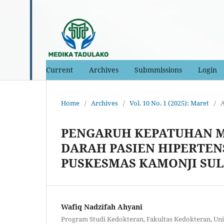
Current
Archives
Submmissions
Login
Home
/
Archives
/
Vol. 10 No. 1 (2025): Maret
/
A
PENGARUH KEPATUHAN 
DARAH PASIEN HIPERTENS
PUSKESMAS KAMONJI SU
Wafiq Nadzifah Ahyani
Program Studi Kedokteran, Fakultas Kedokteran, Uni