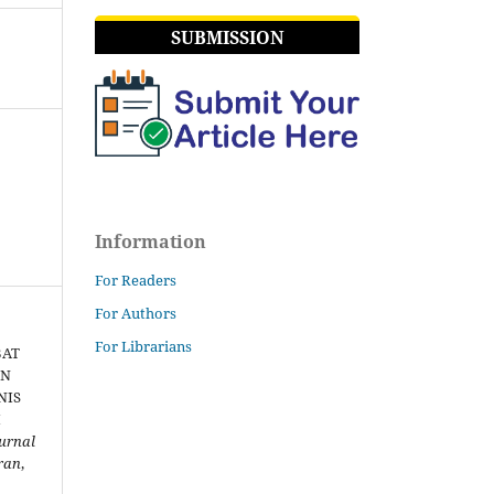
SUBMISSION
Information
For Readers
For Authors
For Librarians
BAT
EN
NIS
I
urnal
ran
,