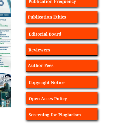
Publication Frequency
Publication Ethics
Editorial Board
Reviewers
Author Fees
Copyright Notice
Open Acces Policy
Screening for Plagiarism