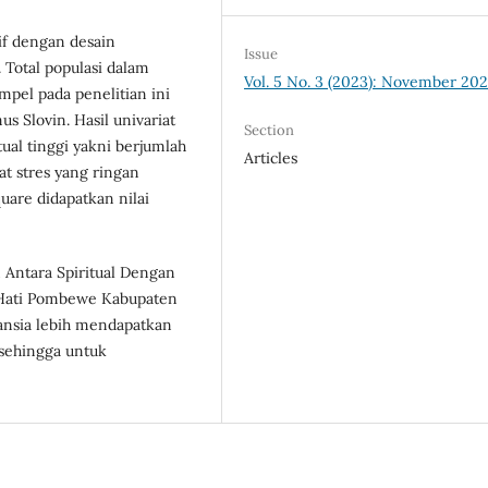
tif dengan desain
Issue
. Total populasi dalam
Vol. 5 No. 3 (2023): November 20
mpel pada penelitian ini
s Slovin. Hasil univariat
Section
tual tinggi yakni berjumlah
Articles
t stres yang ringan
quare didapatkan nilai
 Antara Spiritual Dengan
a Hati Pombewe Kabupaten
lansia lebih mendapatkan
sehingga untuk