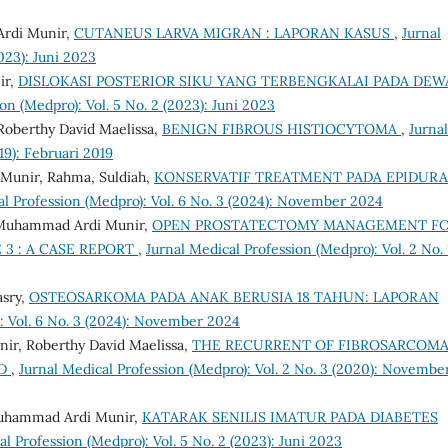
Ardi Munir,
CUTANEUS LARVA MIGRAN : LAPORAN KASUS
,
Jurnal
023): Juni 2023
ir,
DISLOKASI POSTERIOR SIKU YANG TERBENGKALAI PADA DEW
on (Medpro): Vol. 5 No. 2 (2023): Juni 2023
Roberthy David Maelissa,
BENIGN FIBROUS HISTIOCYTOMA
,
Jurnal
19): Februari 2019
Munir, Rahma, Suldiah,
KONSERVATIF TREATMENT PADA EPIDURA
al Profession (Medpro): Vol. 6 No. 3 (2024): November 2024
Muhammad Ardi Munir,
OPEN PROSTATECTOMY MANAGEMENT F
3 : A CASE REPORT
,
Jurnal Medical Profession (Medpro): Vol. 2 No. 
asry,
OSTEOSARKOMA PADA ANAK BERUSIA 18 TAHUN: LAPORAN
: Vol. 6 No. 3 (2024): November 2024
r, Roberthy David Maelissa,
THE RECURRENT OF FIBROSARCOMA
LD
,
Jurnal Medical Profession (Medpro): Vol. 2 No. 3 (2020): Novembe
 Muhammad Ardi Munir,
KATARAK SENILIS IMATUR PADA DIABETES
al Profession (Medpro): Vol. 5 No. 2 (2023): Juni 2023