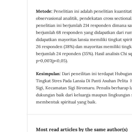
Metode:
Penelitian ini adalah penelitian kuantita
observasional analitik, pendekatan cross sectional
penelitian ini berjumlah 214 responden dimana sa
berjumlah 68 responden yang didapatkan dari rumu
didapatkan mayoritas lansia memiliki tingkat spiri
26 responden (38%) dan mayoritas memiliki tingka
berjumlah 24 reponden (35%). Hasil analisis Chi s
p=0,007(p<0,05).
Kesimpulan:
Dari peneilitan ini terdapat Hubugan
Tingkat Stres Pada Lansia Di Panti Asuhan Pelit
Sigi, Kecamatan Sigi Biromaru. Penulis berharap 
dukungan baik dari keluarga maupun lingkungan 
membentuk spiritual yang baik.
Most read articles by the same author(s)