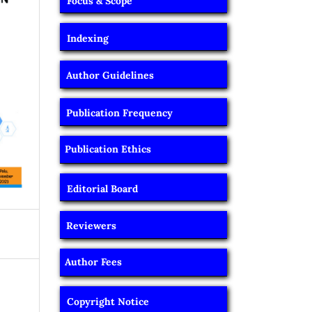
Focus & Scope
Indexing
Author Guidelines
Publication Frequency
Publication Ethics
Editorial Board
Reviewers
Author Fees
Copyright Notice