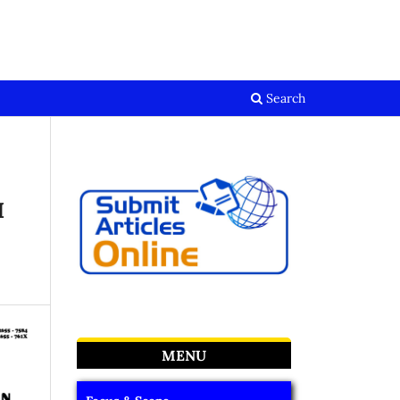
Register
Login
Search
I
MENU