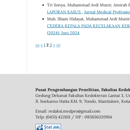
Tri Sonya, Muhammad Ardi Munir, Amirah B
LAPORAN KASUS
,
Jurnal Medical Professio
Muh. Ilham Hidayat, Muhammad Ardi Munir
CEDERA KEPALA PADA KECELAKAAN KER
(2024): Juni 2024
<<
<
1
2
3
>
>>
Pusat Pengembangan Penelitian, Fakultas Kedok
Gedung Dekanat Fakultas Kedokteran Lantai 3, Un
Jl. Soekarno Hatta KM. 9, Tondo, Mantiulore, Kota
Email: redaksi.medpro@gmail.com
Telp: (0451) 422611 / HP : 085656320914