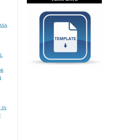
ASA
L
OR
1
 IN
r