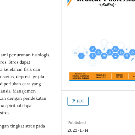
mi penurunan fisiologis.
es. Stres dapat
 kelelahan fisik dan
ietas, depresi, gejala
 diperlukan cara yang
 lansia. Manajemen
ukan dengan pendekatan
PDF
na spiritual dapat
stres.
Published
gan tingkat stres pada
2023-11-14