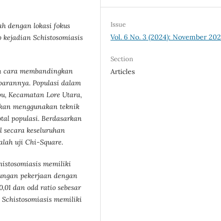
Issue
ah dengan lokasi fokus
Vol. 6 No. 3 (2024): November 20
p kejadian Schistosomiasis
Section
gan cara membandingkan
Articles
aparannya. Populasi dalam
pu, Kecamatan Lore Utara,
tkan menggunakan teknik
tal populasi.
Berdasarkan
l secara keseluruhan
dalah
uji Chi-Square.
istosomiasis memiliki
bungan pekerjaan dengan
0,01 dan odd ratio sebesar
 Schistosomiasis memiliki