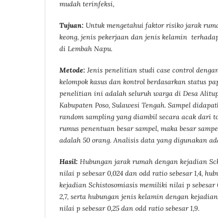
mudah terinfeksi,
Tujuan:
Untuk mengetahui faktor risiko jarak rum
keong, jenis pekerjaan dan jenis kelamin terhada
di Lembah Napu.
Metode:
Jenis penelitian studi case control den
kelompok kasus dan kontrol berdasarkan status p
penelitian ini adalah seluruh warga di Desa Alitu
Kabupaten Poso, Sulawesi Tengah. Sampel didapa
random sampling yang diambil secara acak dari to
rumus penentuan besar sampel, maka besar sampe
adalah 50 orang. Analisis data yang digunakan a
Hasil:
Hubungan jarak rumah dengan kejadian Sch
nilai p sebesar 0,024
dan o
dd ratio sebesar
1,4, hu
kejadian Schistosomiasis memiliki nilai p sebesar 
2,7, serta hubungan jenis kelamin dengan kejadian
nilai p sebesar 0,25 dan odd ratio sebesar 1,9.