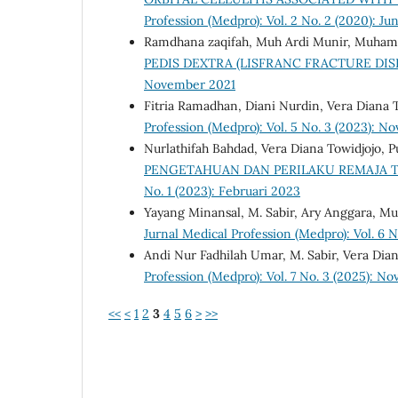
Profession (Medpro): Vol. 2 No. 2 (2020): Ju
Ramdhana zaqifah, Muh Ardi Munir, Muham
PEDIS DEXTRA (LISFRANC FRACTURE DI
November 2021
Fitria Ramadhan, Diani Nurdin, Vera Diana 
Profession (Medpro): Vol. 5 No. 3 (2023): 
Nurlathifah Bahdad, Vera Diana Towidjojo, P
PENGETAHUAN DAN PERILAKU REMAJA 
No. 1 (2023): Februari 2023
Yayang Minansal, M. Sabir, Ary Anggara, M
Jurnal Medical Profession (Medpro): Vol. 6 N
Andi Nur Fadhilah Umar, M. Sabir, Vera Dian
Profession (Medpro): Vol. 7 No. 3 (2025): 
<<
<
1
2
3
4
5
6
>
>>