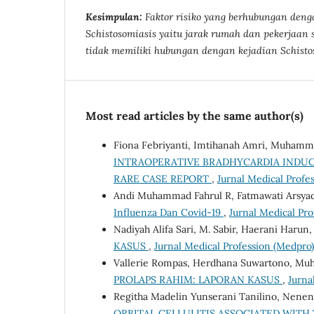
Kesimpulan:
Faktor risiko yang berhubungan deng
Schistosomiasis yaitu jarak rumah dan pekerjaan 
tidak memiliki hubungan dengan kejadian Schisto
Most read articles by the same author(s)
Fiona Febriyanti, Imtihanah Amri, Muhamm
INTRAOPERATIVE BRADHYCARDIA INDUC
RARE CASE REPORT
,
Jurnal Medical Profes
Andi Muhammad Fahrul R, Fatmawati Arsyad 
Influenza Dan Covid-19
,
Jurnal Medical Pro
Nadiyah Alifa Sari, M. Sabir, Haerani Harun
KASUS
,
Jurnal Medical Profession (Medpro):
Vallerie Rompas, Herdhana Suwartono, Mu
PROLAPS RAHIM: LAPORAN KASUS
,
Jurna
Regitha Madelin Yunserani Tanilino, Neneng
ORBITAL CELLULITIS ASSOCIATED WITH