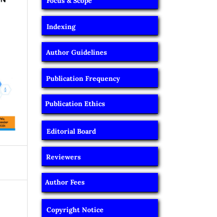
Focus & Scope
Indexing
Author Guidelines
Publication Frequency
Publication Ethics
Editorial Board
Reviewers
Author Fees
Copyright Notice