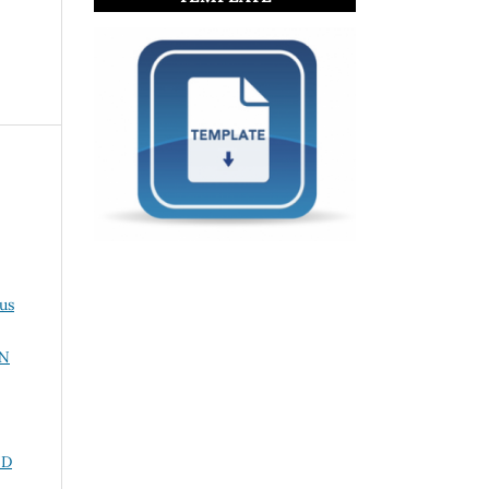
us
AN
ND