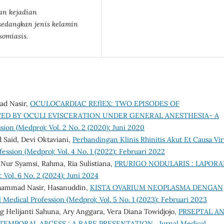
an kejadian
sedangkan jenis kelamin
somiasis.
ad Nasir,
OCULOCARDIAC REflEX: TWO EPISODES OF
ED BY OCULI EVISCERATION UNDER GENERAL ANESTHESIA- A
sion (Medpro): Vol. 2 No. 2 (2020): Juni 2020
Said, Devi Oktaviani,
Perbandingan Klinis Rhinitis Akut Et Causa Vir
fession (Medpro): Vol. 4 No. 1 (2022): Februari 2022
, Nur Syamsi, Rahma, Ria Sulistiana,
PRURIGO NODULARIS : LAPOR
 Vol. 6 No. 2 (2024): Juni 2024
hammad Nasir, Hasanuddin,
KISTA OVARIUM NEOPLASMA DENGAN
l Medical Profession (Medpro): Vol. 5 No. 1 (2023): Februari 2023
 Helijanti Sahuna, Ary Anggara, Vera Diana Towidjojo,
PRSEPTAL A
 TEMPORAL ABCESS : A RARE PRESENTATION
,
Jurnal Medical