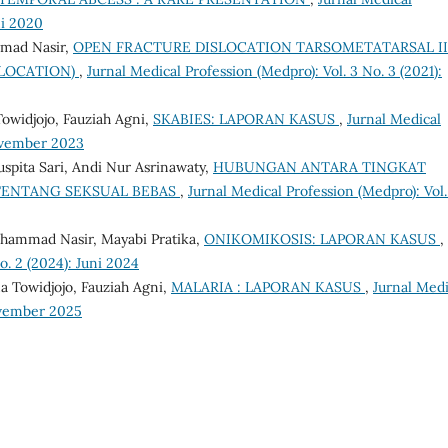
ni 2020
mad Nasir,
OPEN FRACTURE DISLOCATION TARSOMETATARSAL II-
SLOCATION)
,
Jurnal Medical Profession (Medpro): Vol. 3 No. 3 (2021):
Towidjojo, Fauziah Agni,
SKABIES: LAPORAN KASUS
,
Jurnal Medical
November 2023
uspita Sari, Andi Nur Asrinawaty,
HUBUNGAN ANTARA TINGKAT
TENTANG SEKSUAL BEBAS
,
Jurnal Medical Profession (Medpro): Vol.
uhammad Nasir, Mayabi Pratika,
ONIKOMIKOSIS: LAPORAN KASUS
,
o. 2 (2024): Juni 2024
a Towidjojo, Fauziah Agni,
MALARIA : LAPORAN KASUS
,
Jurnal Medi
November 2025