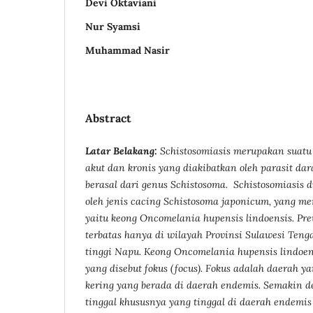
Devi Oktaviani
Nur Syamsi
Muhammad Nasir
Abstract
Latar Belakang:
Schistosomiasis
merupakan suatu 
akut dan kronis yang diakibatkan oleh parasit da
berasal dari genus Schistosoma.
Schistosomiasis
d
oleh jenis cacing Schistosoma japonicum, yang me
yaitu keong Oncomelania hupensis lindoensis.
Pre
terbatas hanya di wilayah Provinsi Sulawesi Teng
tinggi Napu. Keong Oncomelania hupensis lindoen
yang disebut fokus (focus). Fokus adalah daerah y
kering yang berada di daerah endemis.
Semakin de
tinggal khususnya yang tinggal di daerah endemi