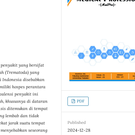
penyakit yang bersifat
rah (Trematoda) yang
i Indonesia disebabkan
miliki hospes perantara
valensi penyakit ini
ah, khususnya di dataran
PDF
sis ditemukan di tempat
ang lembab dan tidak
Published
kat jarak suatu tempat
s menyebabkan seseorang
2024-12-28