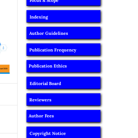
Focus & Scope
Indexing
Author Guidelines
Publication Frequency
Publication Ethics
Editorial Board
Reviewers
Author Fees
Copyright Notice