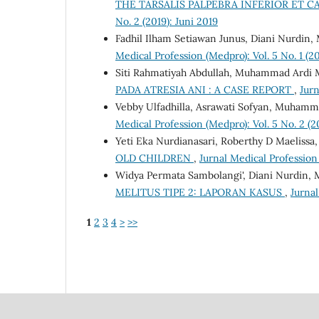
THE TARSALIS PALPEBRA INFERIOR ET 
No. 2 (2019): Juni 2019
Fadhil Ilham Setiawan Junus, Diani Nurdi
Medical Profession (Medpro): Vol. 5 No. 1 (2
Siti Rahmatiyah Abdullah, Muhammad Ardi M
PADA ATRESIA ANI : A CASE REPORT
,
Jurn
Vebby Ulfadhilla, Asrawati Sofyan, Muhamm
Medical Profession (Medpro): Vol. 5 No. 2 (2
Yeti Eka Nurdianasari, Roberthy D Maelis
OLD CHILDREN
,
Jurnal Medical Profession 
Widya Permata Sambolangi', Diani Nurdin
MELITUS TIPE 2: LAPORAN KASUS
,
Jurnal
1
2
3
4
>
>>