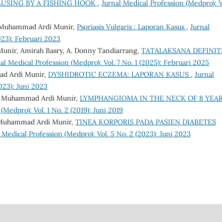
CAUSING BY A FISHING HOOK
,
Jurnal Medical Profession (Medpro): Vo
n, Muhammad Ardi Munir,
Psoriasis Vulgaris : Laporan Kasus
,
Jurnal
023): Februari 2023
unir, Amirah Basry, A. Donny Tandiarrang,
TATALAKSANA DEFINIT
al Medical Profession (Medpro): Vol. 7 No. 1 (2025): Februari 2025
ad Ardi Munir,
DYSHIDROTIC ECZEMA: LAPORAN KASUS
,
Jurnal
023): Juni 2023
sa, Muhammad Ardi Munir,
LYMPHANGIOMA IN THE NECK OF 8 YEA
(Medpro): Vol. 1 No. 2 (2019): Juni 2019
, Muhammad Ardi Munir,
TINEA KORPORIS PADA PASIEN DIABETES
 Medical Profession (Medpro): Vol. 5 No. 2 (2023): Juni 2023