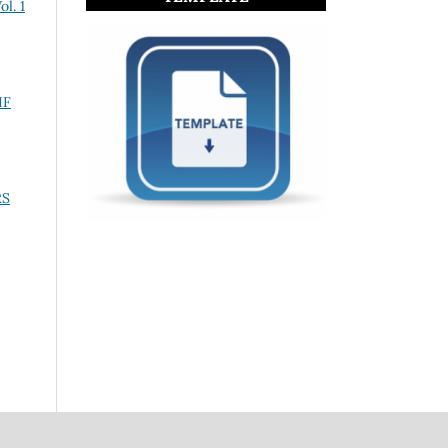
l. 1
IF
RS