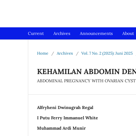
Jurnal Medical Profession (Me
Current
Archives
Announcements
About
Home
/
Archives
/
Vol. 7 No. 2 (2025): Juni 2025
KEHAMILAN ABDOMIN DEN
ABDOMINAL PREGNANCY WITH OVARIAN CYST:
Alfryheni Dwinugrah Regal
I Putu Ferry Immanuel White
Muhammad Ardi Munir