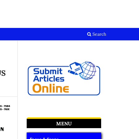
Register
Login
Search
US
MENU