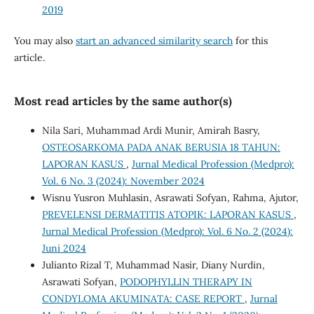
2019
You may also
start an advanced similarity search
for this
article.
Most read articles by the same author(s)
Nila Sari, Muhammad Ardi Munir, Amirah Basry,
OSTEOSARKOMA PADA ANAK BERUSIA 18 TAHUN:
LAPORAN KASUS
,
Jurnal Medical Profession (Medpro):
Vol. 6 No. 3 (2024): November 2024
Wisnu Yusron Muhlasin, Asrawati Sofyan, Rahma, Ajutor,
PREVELENSI DERMATITIS ATOPIK: LAPORAN KASUS
,
Jurnal Medical Profession (Medpro): Vol. 6 No. 2 (2024):
Juni 2024
Julianto Rizal T, Muhammad Nasir, Diany Nurdin,
Asrawati Sofyan,
PODOPHYLLIN THERAPY IN
CONDYLOMA AKUMINATA: CASE REPORT
,
Jurnal