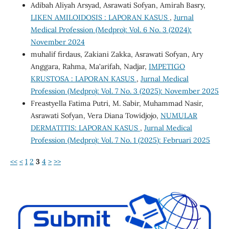
Adibah Aliyah Arsyad, Asrawati Sofyan, Amirah Basry,
LIKEN AMILOIDOSIS : LAPORAN KASUS
,
Jurnal
Medical Profession (Medpro): Vol. 6 No. 3 (2024):
November 2024
muhalif firdaus, Zakiani Zakka, Asrawati Sofyan, Ary
Anggara, Rahma, Ma'arifah, Nadjar,
IMPETIGO
KRUSTOSA : LAPORAN KASUS
,
Jurnal Medical
Profession (Medpro): Vol. 7 No. 3 (2025): November 2025
Freastyella Fatima Putri, M. Sabir, Muhammad Nasir,
Asrawati Sofyan, Vera Diana Towidjojo,
NUMULAR
DERMATITIS: LAPORAN KASUS
,
Jurnal Medical
Profession (Medpro): Vol. 7 No. 1 (2025): Februari 2025
<<
<
1
2
3
4
>
>>