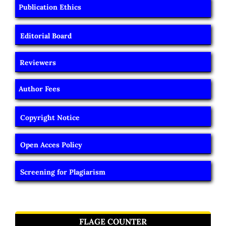
Publication Ethics
Editorial Board
Reviewers
Author Fees
Copyright Notice
Open Acces Policy
Screening for Plagiarism
FLAGE COUNTER