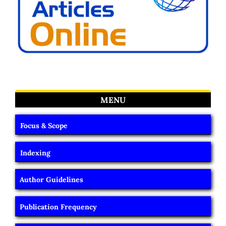
MENU
Focus & Scope
Indexing
Author Guidelines
Publication Frequency