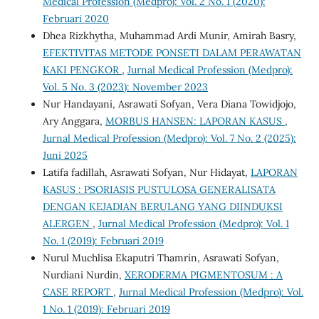
Medical Profession (Medpro): Vol. 2 No. 1 (2020):
Februari 2020
Dhea Rizkhytha, Muhammad Ardi Munir, Amirah Basry,
EFEKTIVITAS METODE PONSETI DALAM PERAWATAN
KAKI PENGKOR
,
Jurnal Medical Profession (Medpro):
Vol. 5 No. 3 (2023): November 2023
Nur Handayani, Asrawati Sofyan, Vera Diana Towidjojo,
Ary Anggara,
MORBUS HANSEN: LAPORAN KASUS
,
Jurnal Medical Profession (Medpro): Vol. 7 No. 2 (2025):
Juni 2025
Latifa fadillah, Asrawati Sofyan, Nur Hidayat,
LAPORAN
KASUS : PSORIASIS PUSTULOSA GENERALISATA
DENGAN KEJADIAN BERULANG YANG DIINDUKSI
ALERGEN
,
Jurnal Medical Profession (Medpro): Vol. 1
No. 1 (2019): Februari 2019
Nurul Muchlisa Ekaputri Thamrin, Asrawati Sofyan,
Nurdiani Nurdin,
XERODERMA PIGMENTOSUM : A
CASE REPORT
,
Jurnal Medical Profession (Medpro): Vol.
1 No. 1 (2019): Februari 2019