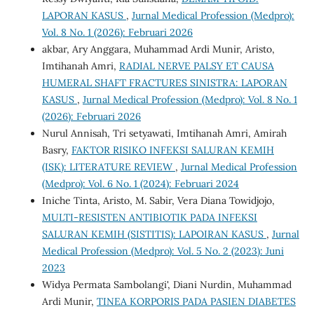
LAPORAN KASUS
,
Jurnal Medical Profession (Medpro):
Vol. 8 No. 1 (2026): Februari 2026
akbar, Ary Anggara, Muhammad Ardi Munir, Aristo,
Imtihanah Amri,
RADIAL NERVE PALSY ET CAUSA
HUMERAL SHAFT FRACTURES SINISTRA: LAPORAN
KASUS
,
Jurnal Medical Profession (Medpro): Vol. 8 No. 1
(2026): Februari 2026
Nurul Annisah, Tri setyawati, Imtihanah Amri, Amirah
Basry,
FAKTOR RISIKO INFEKSI SALURAN KEMIH
(ISK): LITERATURE REVIEW
,
Jurnal Medical Profession
(Medpro): Vol. 6 No. 1 (2024): Februari 2024
Iniche Tinta, Aristo, M. Sabir, Vera Diana Towidjojo,
MULTI-RESISTEN ANTIBIOTIK PADA INFEKSI
SALURAN KEMIH (SISTITIS): LAPOIRAN KASUS
,
Jurnal
Medical Profession (Medpro): Vol. 5 No. 2 (2023): Juni
2023
Widya Permata Sambolangi', Diani Nurdin, Muhammad
Ardi Munir,
TINEA KORPORIS PADA PASIEN DIABETES