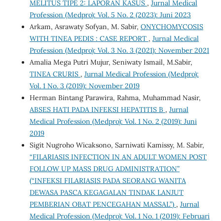
MELITUS TIPE 2: LAPORAN KASUS
,
Jurnal Medical
Profession (Medpro): Vol. 5 No. 2 (2023): Juni 2023
Arkam, Asrawaty Sofyan, M. Sabir,
ONYCHOMYCOSIS
WITH TINEA PEDIS : CASE REPORT
,
Jurnal Medical
Profession (Medpro): Vol. 3 No. 3 (2021): November 2021
Amalia Mega Putri Mujur, Seniwaty Ismail, M.Sabir,
TINEA CRURIS
,
Jurnal Medical Profession (Medpro):
Vol. 1 No. 3 (2019): November 2019
Herman Bintang Parawira, Rahma, Muhammad Nasir,
ABSES HATI PADA INFEKSI HEPATITIS B
,
Jurnal
Medical Profession (Medpro): Vol. 1 No. 2 (2019): Juni
2019
Sigit Nugroho Wicaksono, Sarniwati Kamissy, M. Sabir,
“FILARIASIS INFECTION IN AN ADULT WOMEN POST
FOLLOW UP MASS DRUG ADMINISTRATION”
(“INFEKSI FILARIASIS PADA SEORANG WANITA
DEWASA PASCA KEGAGALAN TINDAK LANJUT
PEMBERIAN OBAT PENCEGAHAN MASSAL”)
,
Jurnal
Medical Profession (Medpro): Vol. 1 No. 1 (2019): Februari